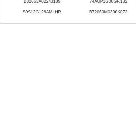
B32653A0224J189
74AUP1G08GF,132
S9S12G128AMLHR
B72660M0300K072