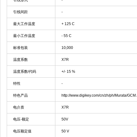
引线形式
-
引线间距
-
最大工作温度
+ 125 C
最小工作温度
- 55 C
标准包装
10,000
温度系数
X7R
温度系数/代码
+/- 15 %
特性
-
特色产品
http://www.digikey.com/cn/zh/ph/Murata/GCM.
电介质
X7R
电压-额定
50V
电压额定值
50 V