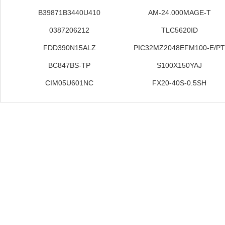
B39871B3440U410
AM-24.000MAGE-T
0387206212
TLC5620ID
FDD390N15ALZ
PIC32MZ2048EFM100-E/P
BC847BS-TP
S100X150YAJ
CIM05U601NC
FX20-40S-0.5SH