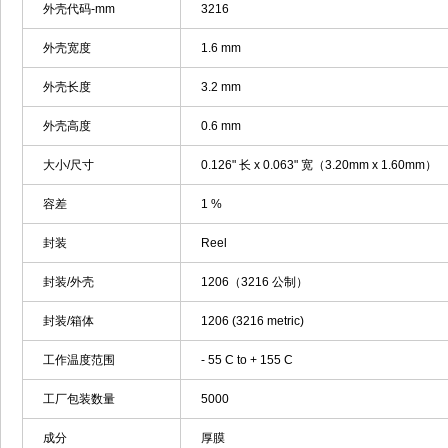
外壳代码-mm
3216
外壳宽度
1.6 mm
外壳长度
3.2 mm
外壳高度
0.6 mm
大小/尺寸
0.126" 长 x 0.063" 宽（3.20mm x 1.60mm）
容差
1 %
封装
Reel
封装/外壳
1206（3216 公制）
封装/箱体
1206 (3216 metric)
工作温度范围
- 55 C to + 155 C
工厂包装数量
5000
成分
厚膜