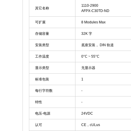
1110-2900
其它名称
AFPX-C30TD-ND
可扩展
8 Modules Max
存储容量
32K 字
安装类型
底座安装， DIN 轨道
工作温度
0°C ~ 55°C
显示类型
无显示器
标准包装
1
每行字符数
-
特性
-
电压-电源
24VDC
认可
CE，cULus