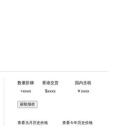
数量阶梯
香港交货
国内含税
+xxxx
$xxxx
￥xxxx
获取报价
查看当月历史价格
查看今年历史价格