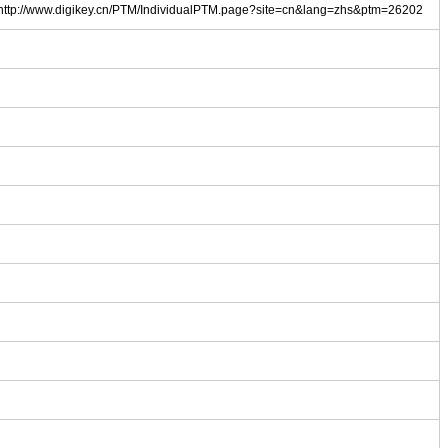
ttp://www.digikey.cn/PTM/IndividualPTM.page?site=cn&lang=zhs&ptm=26202