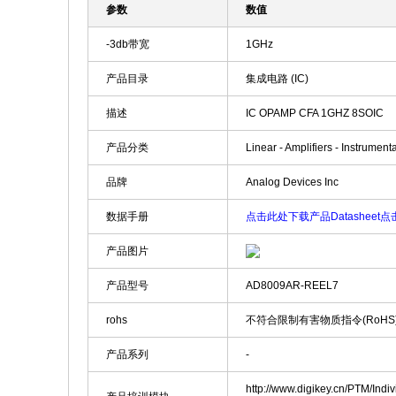
参数
数值
-3db带宽
1GHz
产品目录
集成电路 (IC)
描述
IC OPAMP CFA 1GHZ 8SOIC
产品分类
Linear - Amplifiers - Instrumen
品牌
Analog Devices Inc
数据手册
点击此处下载产品Datasheet
点击
产品图片
产品型号
AD8009AR-REEL7
rohs
不符合限制有害物质指令(RoHS
产品系列
-
http://www.digikey.cn/PTM/Ind