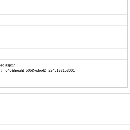
ideo.aspx?
dth=640&height=505&videoID=2245193153001