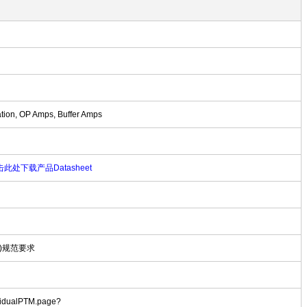
tation, OP Amps, Buffer Amps
此处下载产品Datasheet
)规范要求
ividualPTM.page?