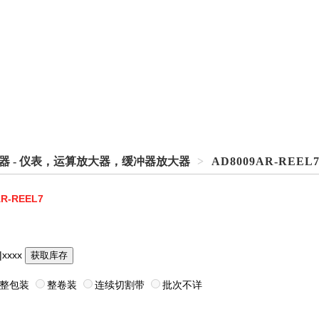
放大器 - 仪表，运算放大器，缓冲器放大器
>
AD8009AR-REEL
R-REEL7
|xxxx
获取库存
整包装
整卷装
连续切割带
批次不详