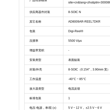
产品培训模块
site=cn&lang=zhs&ptm=30008h
供应商器件封装
8-SOIC N
其它名称
AD8009AR-REEL7DKR
包装
Digi-Reel®
压摆率
5500 V/µs
增益带宽积
-
安装类型
表面贴装
封装/外壳
8-SOIC（0.154"，3.90mm 宽）
工作温度
-40°C ~ 85°C
放大器类型
电流反馈
标准包装
1
电压-电源，单/双 (±)
5 V ~ 12 V， ±2.5 V ~ 6 V