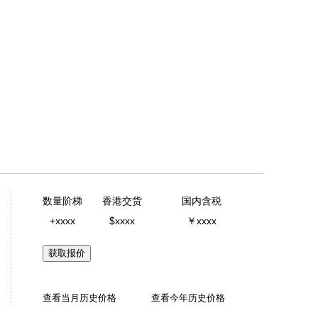
7
数量阶梯
香港交货
国内含税
+xxxx
$xxxx
￥xxxx
获取报价
查看当月历史价格
查看今年历史价格