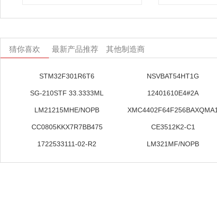
猜你喜欢
最新产品推荐
其他制造商
STM32F301R6T6
NSVBAT54HT1G
SG-210STF 33.3333ML
12401610E4#2A
LM21215MHE/NOPB
XMC4402F64F256BAXQMA
CC0805KKX7R7BB475
CE3512K2-C1
1722533111-02-R2
LM321MF/NOPB