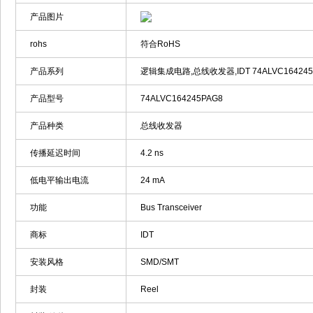
产品图片
rohs
符合RoHS
产品系列
逻辑集成电路,总线收发器,IDT 74ALVC164245
产品型号
74ALVC164245PAG8
产品种类
总线收发器
传播延迟时间
4.2 ns
低电平输出电流
24 mA
功能
Bus Transceiver
商标
IDT
安装风格
SMD/SMT
封装
Reel