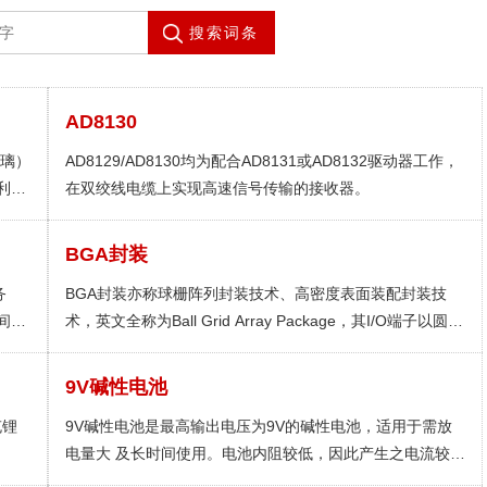
搜索词条
AD8130
玻璃）
AD8129/AD8130均为配合AD8131或AD8132驱动器工作，
利用
在双绞线电缆上实现高速信号传输的接收器。
BGA封装
务
BGA封装亦称球栅阵列封装技术、高密度表面装配封装技
间的
术，英文全称为Ball Grid Array Package，其I/O端子以圆形
或柱状焊点按阵列形式分布在封装下面，成球状并排列成一
个类似于格子的图案。
9V碱性电池
充锂
9V碱性电池是最高输出电压为9V的碱性电池，适用于需放
电量大 及长时间使用。电池内阻较低，因此产生之电流较一
般锰电池为大， 而环保型含汞量只有0.025%，无须回收。