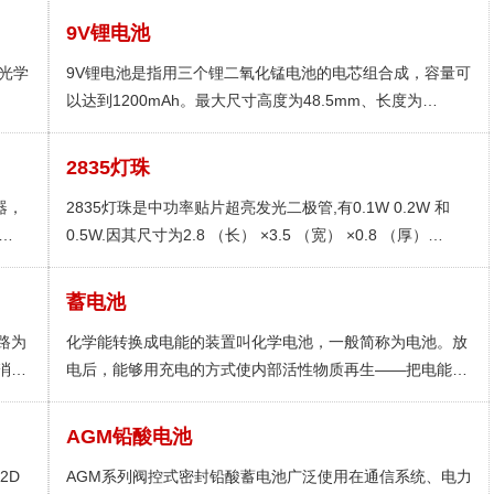
9V锂电池
过光学
9V锂电池是指用三个锂二氧化锰电池的电芯组合成，容量可
以达到1200mAh。最大尺寸高度为48.5mm、长度为
26.5mm、厚度为17.5mm，标称电池为9V的锂原电池。在
常温下保存期超过十年，年自放电在2%以下。 这种电池的
2835灯珠
容量高，相当于碳性电池的五倍，碱性电池的三倍左右。
器，
2835灯珠是中功率贴片超亮发光二极管,有0.1W 0.2W 和
0.5W.因其尺寸为2.8 （长） ×3.5 （宽） ×0.8 （厚）
输入
mm，固按照帖片LED灯珠尺寸命名方法，命名为2835灯
输入
珠。
蓄电池
许输
路为
化学能转换成电能的装置叫化学电池，一般简称为电池。放
消耗
电后，能够用充电的方式使内部活性物质再生——把电能储
存为化学能；需要放电时再次把化学能转换为电能。将这类
电池称为蓄电池(Storage Battery)，也称二次电池。所谓蓄
AGM铅酸电池
电池即是贮存化学能量，于必要时放出电能的一种电气化学
2D
AGM系列阀控式密封铅酸蓄电池广泛使用在通信系统、电力
设备。