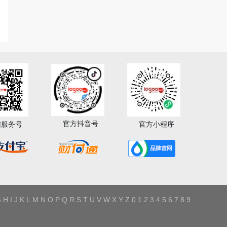
官方抖音号
信服务号
官方小程序
G
H
I
J
K
L
M
N
O
P
Q
R
S
T
U
V
W
X
Y
Z
0
1
2
3
4
5
6
7
8
9