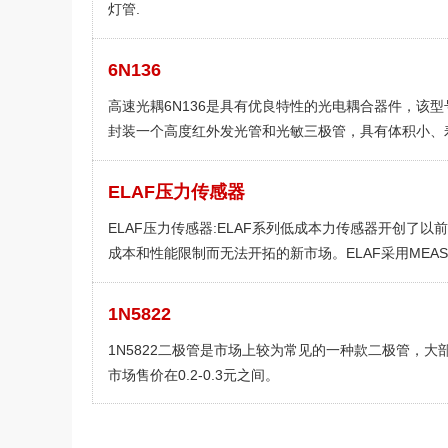
灯管.
6N136
高速光耦6N136是具有优良特性的光电耦合器件，该型
封装一个高度红外发光管和光敏三极管，具有体积小、
长、抗干扰性强、隔离电压高、高速度、与TTL逻辑电
容等特点，可用于隔离线路、开关电路、数模转换、逻
ELAF压力传感器
路、长线传输、过流保护、高压控制、电平匹配、线性
ELAF压力传感器:ELAF系列低成本力传感器开创了以
等方面。
成本和性能限制而无法开拓的新市场。ELAF采用MEA
的微熔技术，引进航空应用科技，利用高温融化的玻璃
加工硅压敏电阻应变片粘结在不锈钢弹性体上。
1N5822
1N5822二极管是市场上较为常见的一种款二极管，大
市场售价在0.2-0.3元之间。