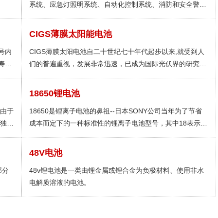
系统、应急灯照明系统、自动化控制系统、消防和安全警报
系统、太阳能、风能系统、计算机备用电源、便携式仪器、
仪表、医疗系统设备、电动车、电动工具等。
CIGS薄膜太阳能电池
号内
CIGS薄膜太阳电池自二十世纪七十年代起步以来,就受到人
寿命
们的普遍重视，发展非常迅速，已成为国际光伏界的研究热
平兼
点，很有希望成为未来光伏电池的主流产品。以薄膜太阳能
辑电
电池为主，当太阳能照到半导体的PN结上，形成电子空穴
18650锂电池
放大
对，在PN结电场作用下，电子有P区流向N区域，空穴从N
前由于
18650是锂离子电池的鼻祖--日本SONY公司当年为了节省
极流向P区域，分别形成在N区过剩的电子和P区过剩的空穴
S独有
成本而定下的一种标准性的锂离子电池型号，其中18表示直
的积累，建立一P区为正N区为负的光生电动势（光生电
将微
径为18mm，65表示长度为65mm，0表示为圆柱形电池。
压），接入负载后形成光生电流，这就是太阳能电池的工作
常见的18650电池分为锂离子电池、磷酸铁锂电池。锂离子
原理。
48V电池
电池电压为3.6V和4.2V，磷酸铁锂电池电压为3.2V，容量通
部分
48v锂电池是一类由锂金属或锂合金为负极材料、使用非水
常为1200mAh-3000mAh，常见容量为2200mAh-
电解质溶液的电池。
2600mAh。