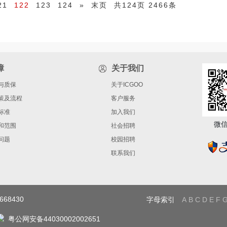
21
122
123
124
»
末页
共124页 2466条
障
关于我们
与质保
关于ICGOO
策及流程
客户服务
标准
加入我们
微
和范围
社会招聘
问题
校园招聘
联系我们
68430
字母索引
A
B
C
D
E
F
粤公网安备44030002002651