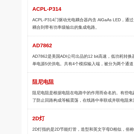
ACPL-P314
ACPL-P314门驱动光电耦合器内含 AlGaAs LED，通
耦合到带有功率级输出的集成电路。
AD7862
AD7862是美国ADI公司出品的12 bit高速，低功耗转换
单电源5伏供电。共有4个模拟输入端，被分为两个通道
(A&B)，通过输入端AO来进行选择。每一个通道有两个
端(VA1＆VA2或者VB1&VB2)。能够接受的模拟信号的
阻尼电阻
范围为正负10伏。不过模拟信号的输入端的过压保护允
阻尼电阻是根据电阻在电路中的作用而命名的。有些电
入电压达到正负17伏。
了防止回路构成等幅震荡，在线路中串联或并联电阻来
掉一部分能引起震荡的能量，这个电阻叫阻尼电阻。
2D灯
2D灯指的是2D节能灯管，造型和英文字母D相似，俗称