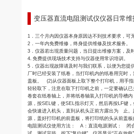
变压器直流电阻测试仪仪器日常维
1．三个月内因仪器本身原因达不到技术要求，
2．一年内免费维修，终身提供维修及技术服务。
3．仪器若出现质量问题，当日提出维修方案，及
4. 免费提供现场技术支持与仪器使用常识培训。
5．仪器出现故障请及时与我们联系，以便为您提
厂时已经安装了纸卷，当打印机内的纸卷用完时，需
盖板。 (2)从仪器面板上取下整个打印机，用手
轻轻取下，注意在取下打印机之前，一定要确认已关
卷套在纸卷轴上，并将纸卷轴装入打印机的导槽内，
源，按SEL键，使SEL指示灯灭，然后再按LF
会快速进入机头，直到从机头正前方露出为 止。露
源，盖好打印机的前盖板，将打印纸的头从前盖板的
电阻测试仪使用方法： A：直流电源测试： 闭合
试。测试完毕，按下“复位键”，仪器显示“正在放