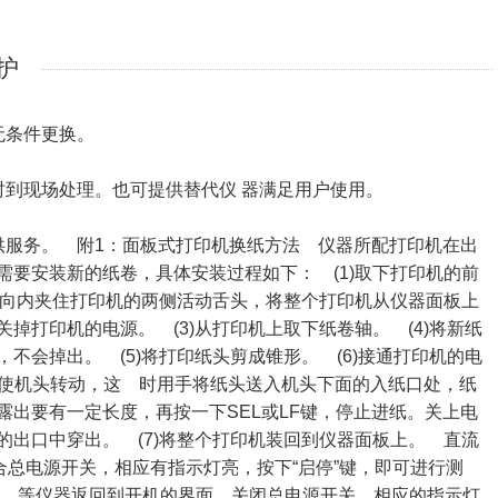
护
可无条件更换。
时到现场处理。也可提供替代仪 器满足用户使用。
供服务。 附1：面板式打印机换纸方法 仪器所配打印机在出
要安装新的纸卷，具体安装过程如下： (1)取下打印机的前
指向内夹住打印机的两侧活动舌头，将整个打印机从仪器面板上
掉打印机的电源。 (3)从打印机上取下纸卷轴。 (4)将新纸
不会掉出。 (5)将打印纸头剪成锥形。 (6)接通打印机的电
键，使机头转动，这 时用手将纸头送入机头下面的入纸口处，纸
出要有一定长度，再按一下SEL或LF键，停止进纸。关上电
出口中穿出。 (7)将整个打印机装回到仪器面板上。 直流
总电源开关，相应有指示灯亮，按下“启停”键，即可进行测
电”，等仪器返回到开机的界面，关闭总电源开关，相应的指示灯