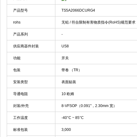
产品型号
TS5A2066DCURG4
rohs
无铅 / 符合限制有害物质指令(RoHS)规范要求
产品系列
-
供应商器件封装
US8
功能
开关
包装
带卷 （TR）
安装类型
表面贴装
导通电阻
10 欧姆
封装/外壳
8-VFSOP（0.091"，2.30mm 宽）
工作温度
-40°C ~ 85°C
标准包装
3,000