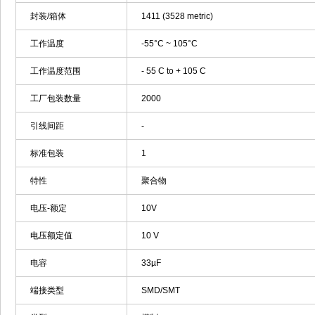
封装/箱体
1411 (3528 metric)
工作温度
-55°C ~ 105°C
工作温度范围
- 55 C to + 105 C
工厂包装数量
2000
引线间距
-
标准包装
1
特性
聚合物
电压-额定
10V
电压额定值
10 V
电容
33µF
端接类型
SMD/SMT