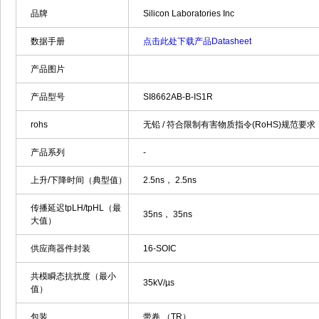
品牌
Silicon Laboratories Inc
数据手册
点击此处下载产品Datasheet
产品图片
产品型号
SI8662AB-B-IS1R
rohs
无铅 / 符合限制有害物质指令(RoHS)规范要求
产品系列
-
上升/下降时间（典型值）
2.5ns， 2.5ns
传播延迟tpLH/tpHL（最
35ns， 35ns
大值）
供应商器件封装
16-SOIC
共模瞬态抗扰度（最小
35kV/µs
值）
包装
带卷 （TR）