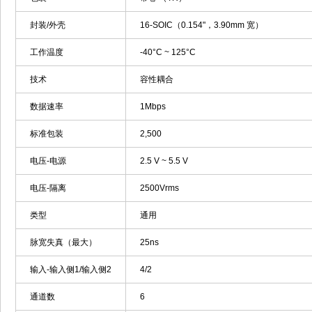
封装/外壳
16-SOIC（0.154"，3.90mm 宽）
工作温度
-40°C ~ 125°C
技术
容性耦合
数据速率
1Mbps
标准包装
2,500
电压-电源
2.5 V ~ 5.5 V
电压-隔离
2500Vrms
类型
通用
脉宽失真（最大）
25ns
输入-输入侧1/输入侧2
4/2
通道数
6