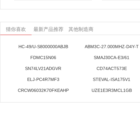
猜你喜欢
最新产品推荐
其他制造商
HC-49/U-S8000000ABJB
ABM3C-27.000MHZ-D4Y-T
FDMC15N06
SMAJ30CA-E3/61
SN74LV21ADGVR
CD74ACT573E
ELJ-PC4R7MF3
STEVAL-ISA175V1
CRCW06032K70FKEAHP
UZE1E3R3MCL1GB