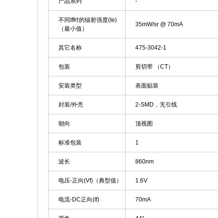
产品系列
-
不同If时的辐射强度(Ie)
35mW/sr @ 70mA
（最小值）
其它名称
475-3042-1
包装
剪切带 （CT）
安装类型
表面贴装
封装/外壳
2-SMD，无引线
朝向
顶视图
标准包装
1
波长
860nm
电压-正向(Vf)（典型值）
1.6V
电流-DC正向(If)
70mA