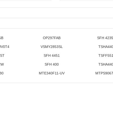
5B
OP297FAB
SFH 4235
UV0T4
VSMY2853SL
TSHA44
0ST
SFH 4451
TSFF55
2W
SFH 400
TSHA44
80
MTE340F11-UV
MTPS906