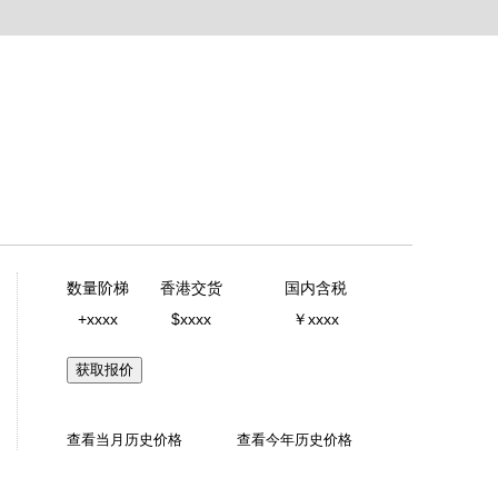
数量阶梯
香港交货
国内含税
+xxxx
$xxxx
￥xxxx
获取报价
查看当月历史价格
查看今年历史价格