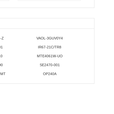
-Z
VAOL-3GUV0Y4
01
IR67-21C/TR8
10
MTE4061W-UO
00
SE2470-001
7MT
OP240A