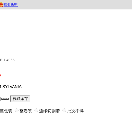
FH 4056
6
 SYLVANIA
|xxxx
获取库存
整包装
整卷装
连续切割带
批次不详