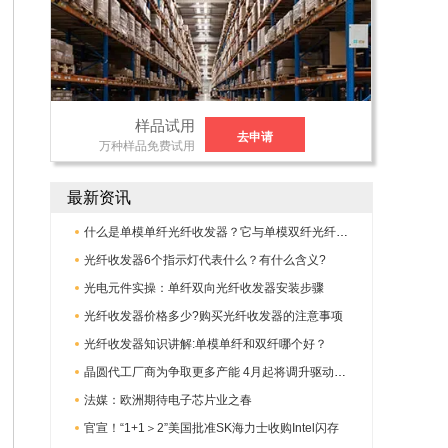
样品试用
去申请
万种样品免费试用
最新资讯
什么是单模单纤光纤收发器？它与单模双纤光纤收发器有何不同?
光纤收发器6个指示灯代表什么？有什么含义?
光电元件实操：单纤双向光纤收发器安装步骤
光纤收发器价格多少?购买光纤收发器的注意事项
光纤收发器知识讲解:单模单纤和双纤哪个好？
晶圆代工厂商为争取更多产能 4月起将调升驱动IC代工报价
法媒：欧洲期待电子芯片业之春
官宣！“1+1＞2”美国批准SK海力士收购Intel闪存