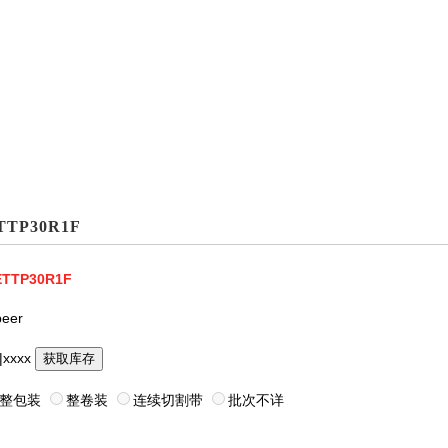
TTP30R1F
ETTP30R1F
eer
|xxxx
获取库存
整包装
整卷装
连续切割带
批次不详