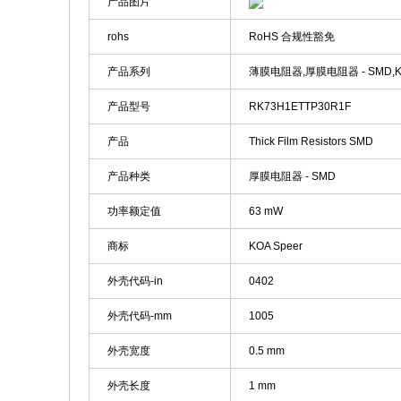
产品图片
rohs
RoHS 合规性豁免
产品系列
薄膜电阻器,厚膜电阻器 - SMD,KOA
产品型号
RK73H1ETTP30R1F
产品
Thick Film Resistors SMD
产品种类
厚膜电阻器 - SMD
功率额定值
63 mW
商标
KOA Speer
外壳代码-in
0402
外壳代码-mm
1005
外壳宽度
0.5 mm
外壳长度
1 mm