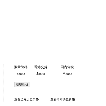
数量阶梯
香港交货
国内含税
+xxxx
$xxxx
￥xxxx
获取报价
查看当月历史价格
查看今年历史价格