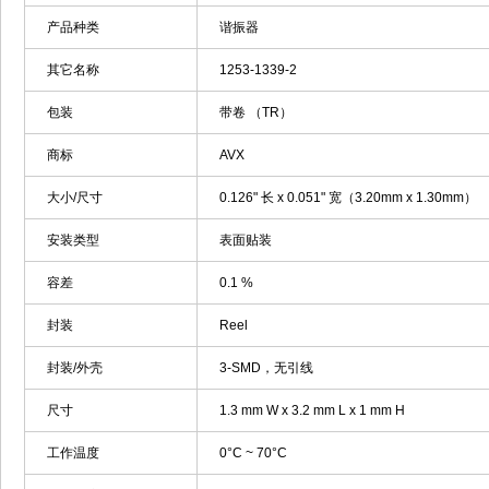
产品种类
谐振器
其它名称
1253-1339-2
包装
带卷 （TR）
商标
AVX
大小/尺寸
0.126" 长 x 0.051" 宽（3.20mm x 1.30mm）
安装类型
表面贴装
容差
0.1 %
封装
Reel
封装/外壳
3-SMD，无引线
尺寸
1.3 mm W x 3.2 mm L x 1 mm H
工作温度
0°C ~ 70°C