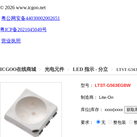
ICGOO在线商城
光电元件
LED 指示 - 分立
>
>
>
LTST-G5
型号：
LTST-G563EGBW
制造商：
Lite-On
库位|库存：
xxxx|xxxx
获取
要求：
无
整包装