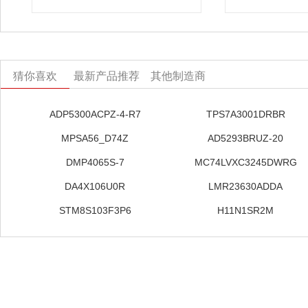
猜你喜欢
最新产品推荐
其他制造商
ADP5300ACPZ-4-R7
TPS7A3001DRBR
MPSA56_D74Z
AD5293BRUZ-20
DMP4065S-7
MC74LVXC3245DWRG
DA4X106U0R
LMR23630ADDA
STM8S103F3P6
H11N1SR2M