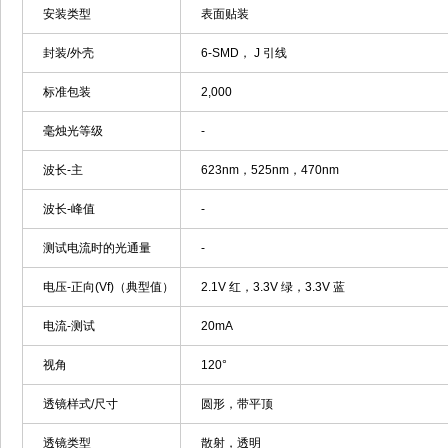
安装类型
表面贴装
封装/外壳
6-SMD， J 引线
标准包装
2,000
毫烛光等级
-
波长-主
623nm，525nm，470nm
波长-峰值
-
测试电流时的光通量
-
电压-正向(Vf)（典型值）
2.1V 红，3.3V 绿，3.3V 蓝
电流-测试
20mA
视角
120°
透镜样式/尺寸
圆形，带平顶
透镜类型
散射，透明