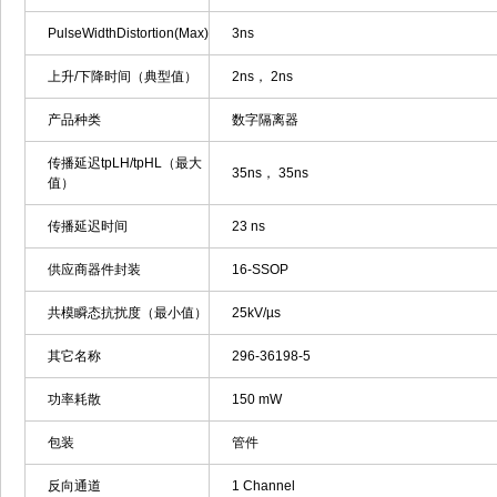
PulseWidthDistortion(Max)
3ns
上升/下降时间（典型值）
2ns， 2ns
产品种类
数字隔离器
传播延迟tpLH/tpHL（最大
35ns， 35ns
值）
传播延迟时间
23 ns
供应商器件封装
16-SSOP
共模瞬态抗扰度（最小值）
25kV/µs
其它名称
296-36198-5
功率耗散
150 mW
包装
管件
反向通道
1 Channel