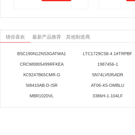
猜你喜欢
最新产品推荐
其他制造商
BSC190N12NS3GATMA1
LTC1729CS8-4.1#TRPBF
CRCW0805499RFKEA
1987456-1
XC9247B65CMR-G
SN74LV595ADR
SI8410AB-D-ISR
AT06-4S-OMBLU
MBR1020VL
3386H-1-104LF