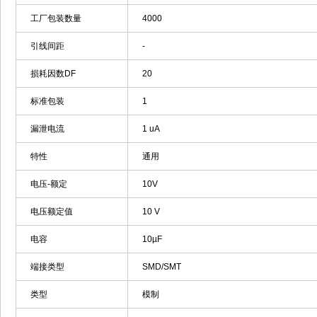
工厂包装数量
4000
引线间距
-
损耗因数DF
20
标准包装
1
漏泄电流
1 uA
特性
通用
电压-额定
10V
电压额定值
10 V
电容
10µF
端接类型
SMD/SMT
类型
模制