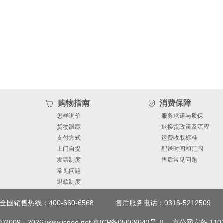
购物指南
消费保障
怎样询价
服务承诺与质保
货物跟踪
退换货政策及流程
支付方式
运费收取标准
上门自提
配送时间和范围
发票制度
售后常见问题
常见问题
退款制度
全国销售热线：400-660-6568
售后服务电话：0316-5212509
©2009 -
2026
www.icgoo.net
京ICP备05069643号-8
京公网安备 1101