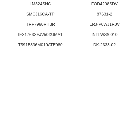
LM324SNG
FOD4208SDV
SMCJ16CA-TP
87631-2
TRF7960RHBR
ERJ-P6WJ1R0V
IFX1763XEJV50XUMA1
INTLWSS 010
T591B336M010ATE080
DK-2633-02