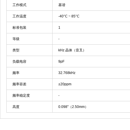
工作模式
基谐
工作温度
-40°C ~ 85°C
标准包装
1
等级
-
类型
kHz 晶体（音叉）
负载电容
9pF
频率
32.768kHz
频率容差
±20ppm
频率稳定度
-
高度
0.098"（2.50mm）