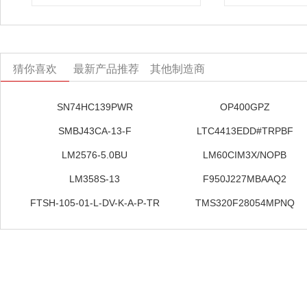
猜你喜欢
最新产品推荐
其他制造商
SN74HC139PWR
OP400GPZ
SMBJ43CA-13-F
LTC4413EDD#TRPBF
LM2576-5.0BU
LM60CIM3X/NOPB
LM358S-13
F950J227MBAAQ2
FTSH-105-01-L-DV-K-A-P-TR
TMS320F28054MPNQ