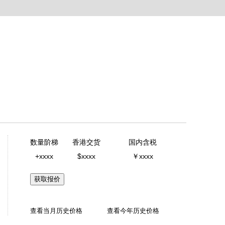
数量阶梯
香港交货
国内含税
+xxxx
$xxxx
￥xxxx
获取报价
查看当月历史价格
查看今年历史价格