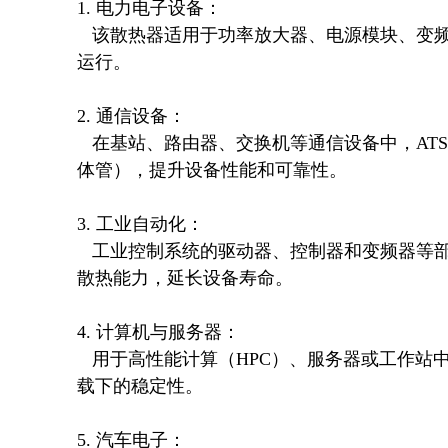
1. 电力电子设备：  

   该散热器适用于功率放大器、电源模块、变频器等高功率电子设备，帮助有效散发热能，确保设备稳定
运行。

2. 通信设备：  

   在基站、路由器、交换机等通信设备中，ATS-08A-137-C2-R0 可用于冷却关键组件（如处理器、功率晶
体管），提升设备性能和可靠性。

3. 工业自动化：  

   工业控制系统的驱动器、控制器和变频器等部件会产生大量热量，这款散热器能够提供高效的热传导和
散热能力，延长设备寿命。

4. 计算机与服务器：  

   用于高性能计算（HPC）、服务器或工作站中的 CPU、GPU 和其他高功耗芯片的散热，保证系统在高负
载下的稳定性。

5. 汽车电子：  
