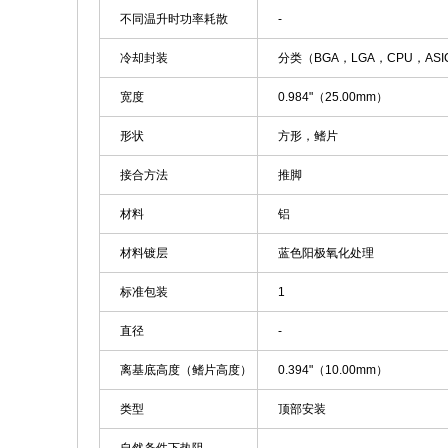
不同温升时功率耗散
-
冷却封装
分类（BGA，LGA，CPU，AS
宽度
0.984"（25.00mm）
形状
方形，鳍片
接合方法
推脚
材料
铝
材料镀层
蓝色阳极氧化处理
标准包装
1
直径
-
离基底高度（鳍片高度）
0.394"（10.00mm）
类型
顶部安装