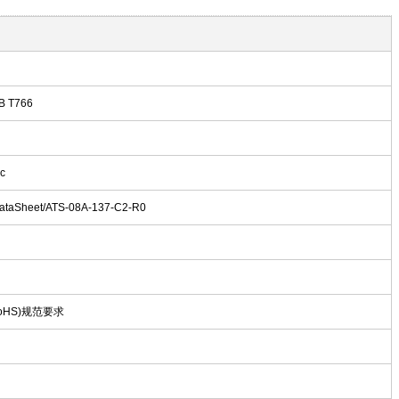
B T766
c
DataSheet/ATS-08A-137-C2-R0
oHS)规范要求