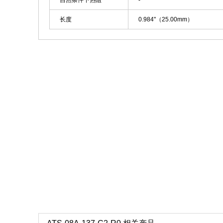
自然条件下热阻
-
长度
0.984"（25.00mm）