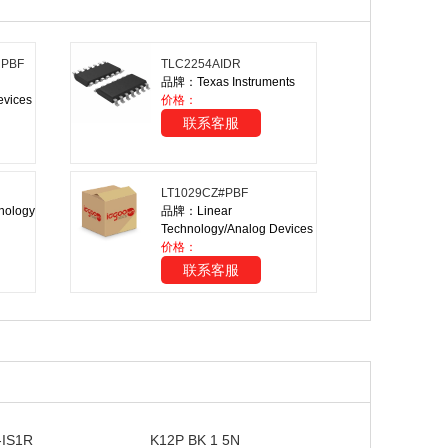
RPBF
TLC2254AIDR
品牌：Texas Instruments
evices
价格：
联系客服
LT1029CZ#PBF
nology
品牌：Linear
Technology/Analog Devices
价格：
联系客服
-IS1R
K12P BK 1 5N