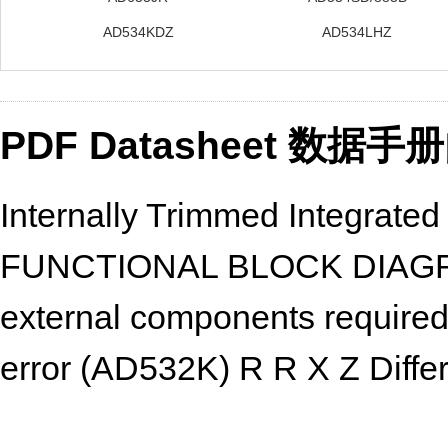
AD534KDZ
AD534LHZ
PDF Datasheet 数据
Internally Trimmed Integrate
FUNCTIONAL BLOCK DIAGRAM
external components requir
error (AD532K) R R X Z Differe
function 1 2 1 2 Monolithic 