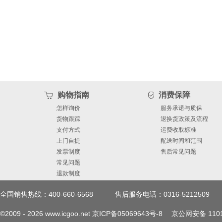
Max Min Typ Max Min Typ 
X )2 (X X )2 1 2 1 2 1 2 10
±0.4 % SQUARE ROOTER PE
10VZ  10VZ Total Error 0 
购物指南
消费保障
SPECIFICATIONS Supply Vol
怎样询价
服务承诺与质保
货物跟踪
退换货政策及流程
支付方式
运费收取标准
Operating ±10 ±18 ±10 ±18 ±1
上门自提
配送时间和范围
发票制度
售后常见问题
mA Rev. E | Page 4 of 14
常见问题
退款制度
Data Sheet AD532 THERMAL R
全国销售热线：400-660-6568
售后服务电话：0316-5212509
case conditions, that is, 
©2009 -
2026
www.icgoo.net
京ICP备05069643号-8
京公网安备 1101