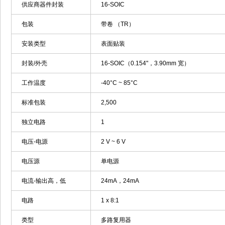
供应商器件封装
16-SOIC
包装
带卷 （TR）
安装类型
表面贴装
封装/外壳
16-SOIC（0.154"，3.90mm 宽）
工作温度
-40°C ~ 85°C
标准包装
2,500
独立电路
1
电压-电源
2 V ~ 6 V
电压源
单电源
电流-输出高，低
24mA，24mA
电路
1 x 8:1
类型
多路复用器