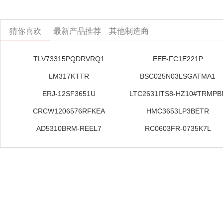
猜你喜欢
最新产品推荐
其他制造商
TLV73315PQDRVRQ1
EEE-FC1E221P
LM317KTTR
BSC025N03LSGATMA1
ERJ-12SF3651U
LTC2631ITS8-HZ10#TRMPB
CRCW1206576RFKEA
HMC3653LP3BETR
AD5310BRM-REEL7
RC0603FR-0735K7L