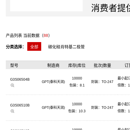
消费者提
泰科天润
SiC晶
产品列表 当前数据（
88
）
发生产和
分类选择：
全部
碳化硅肖特基二极管
产品、碳
型号
制造商
库存|库位
批次|数量
订
碳化硅器件65
10000
最小起订
G3S06504B
3300V
GPT(泰科天润)
封装：
TO-247
包装：8.1
倍数：1
可以比肩
10000
最小起订
G3S06510B
研院所、
GPT(泰科天润)
封装：
TO-247
包装：10.3
倍数：1
到更多更