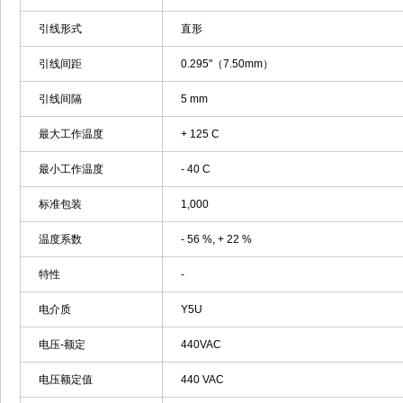
引线形式
直形
引线间距
0.295"（7.50mm）
引线间隔
5 mm
最大工作温度
+ 125 C
最小工作温度
- 40 C
标准包装
1,000
温度系数
- 56 %, + 22 %
特性
-
电介质
Y5U
电压-额定
440VAC
电压额定值
440 VAC