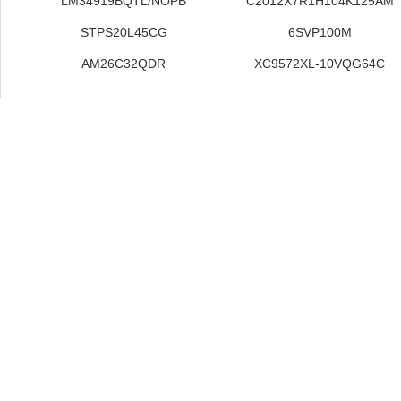
LM34919BQTL/NOPB
C2012X7R1H104K125AM
STPS20L45CG
6SVP100M
AM26C32QDR
XC9572XL-10VQG64C