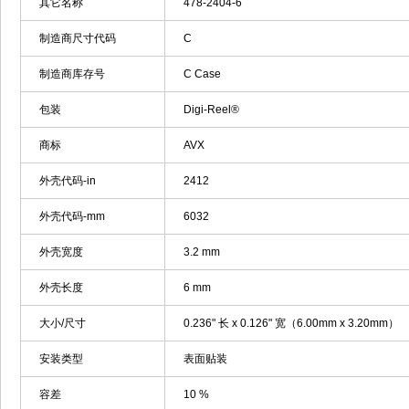
其它名称
478-2404-6
制造商尺寸代码
C
制造商库存号
C Case
包装
Digi-Reel®
商标
AVX
外壳代码-in
2412
外壳代码-mm
6032
外壳宽度
3.2 mm
外壳长度
6 mm
大小/尺寸
0.236" 长 x 0.126" 宽（6.00mm x 3.20mm）
安装类型
表面贴装
容差
10 %