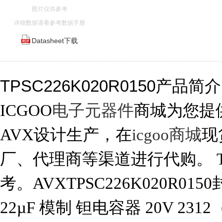
图片仅供参考
详细数据请看参考数据手册
Datasheet下载
TPSC226K020R0150产品简
ICGOO
电子元器件
商城为您提供T
AVX设计生产，在
icgoo商城
现
厂、代理商等渠道进行代购。 TPS
考。AVXTPSC226K020R015
22µF 模制 钽电容器 20V 231