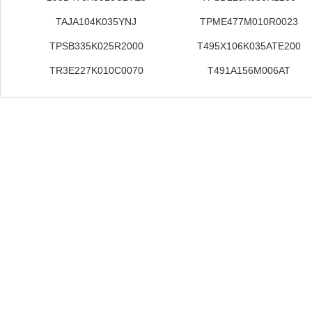
TAJA104K035YNJ
TPME477M010R0023
TPSB335K025R2000
T495X106K035ATE200
TR3E227K010C0070
T491A156M006AT