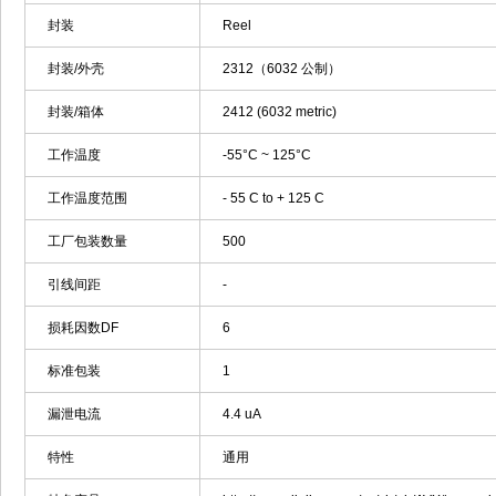
封装
Reel
封装/外壳
2312（6032 公制）
封装/箱体
2412 (6032 metric)
工作温度
-55°C ~ 125°C
工作温度范围
- 55 C to + 125 C
工厂包装数量
500
引线间距
-
损耗因数DF
6
标准包装
1
漏泄电流
4.4 uA
特性
通用