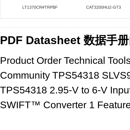
LT1370CR#TRPBF
CAT3200HU2-GT3
PDF Datasheet 数据
Product Order Technical Too
Community TPS54318 SLV
TPS54318 2.95-V to 6-V Inpu
SWIFT™ Converter 1 Feature
(typical)MOSFETsforHigh- TheT