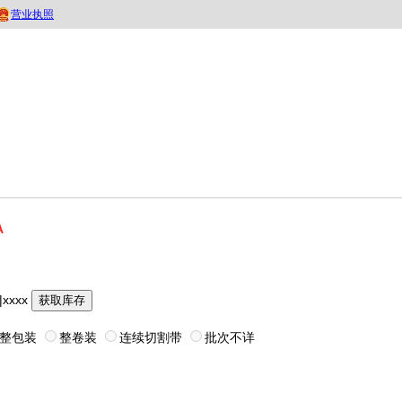
A
|xxxx
获取库存
整包装
整卷装
连续切割带
批次不详