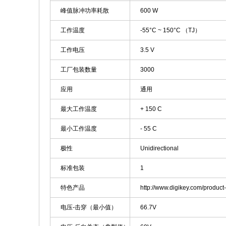
峰值脉冲功率耗散
600 W
工作温度
-55°C ~ 150°C （TJ）
工作电压
3.5 V
工厂包装数量
3000
应用
通用
最大工作温度
+ 150 C
最小工作温度
- 55 C
极性
Unidirectional
标准包装
1
特色产品
http://www.digikey.com/product
电压-击穿（最小值）
66.7V