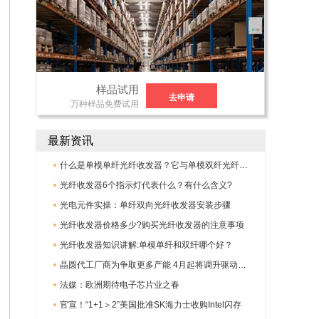
样品试用
去申请
万种样品免费试用
最新资讯
什么是单模单纤光纤收发器？它与单模双纤光纤收发器有何不同?
光纤收发器6个指示灯代表什么？有什么含义?
光电元件实操：单纤双向光纤收发器安装步骤
光纤收发器价格多少?购买光纤收发器的注意事项
光纤收发器知识讲解:单模单纤和双纤哪个好？
晶圆代工厂商为争取更多产能 4月起将调升驱动IC代工报价
法媒：欧洲期待电子芯片业之春
官宣！“1+1＞2”美国批准SK海力士收购Intel闪存