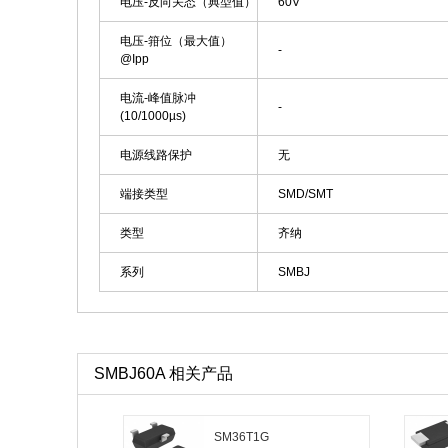
电压-反向关态（典型值）
60V
电压-箝位（最大值）
-
@Ipp
电流-峰值脉冲
-
(10/1000µs)
电源线路保护
无
端接类型
SMD/SMT
类型
齐纳
系列
SMBJ
SMBJ60A 相关产品
SM36T1G