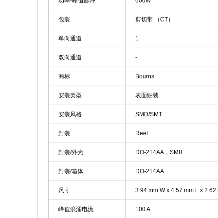
功率-峰值脉冲
600W
包装
剪切带 （CT）
单向通道
1
双向通道
-
商标
Bourns
安装类型
表面贴装
安装风格
SMD/SMT
封装
Reel
封装/外壳
DO-214AA，SMB
封装/箱体
DO-214AA
尺寸
3.94 mm W x 4.57 mm L x 2.6
峰值浪涌电流
100 A