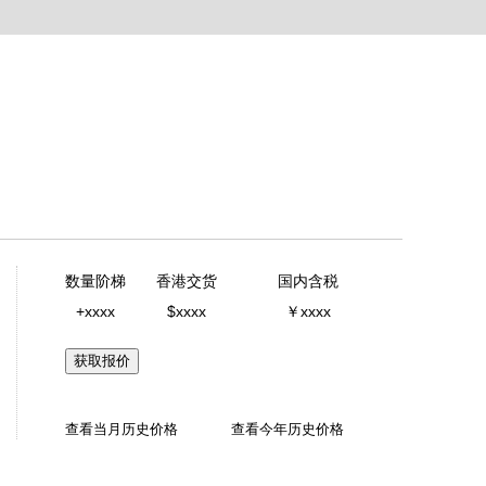
数量阶梯
香港交货
国内含税
+xxxx
$xxxx
￥xxxx
获取报价
查看当月历史价格
查看今年历史价格