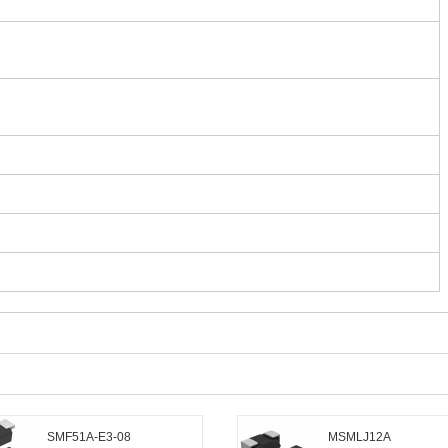
SMF51A-E3-08
MSMLJ12A