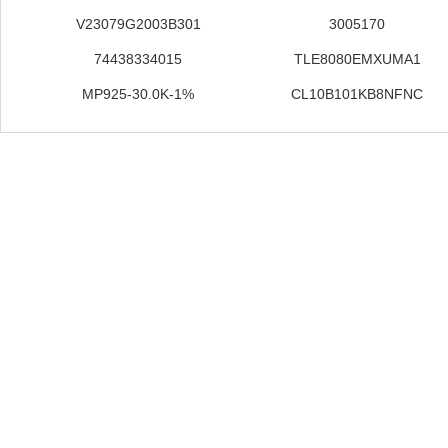
V23079G2003B301
3005170
74438334015
TLE8080EMXUMA1
MP925-30.0K-1%
CL10B101KB8NFNC