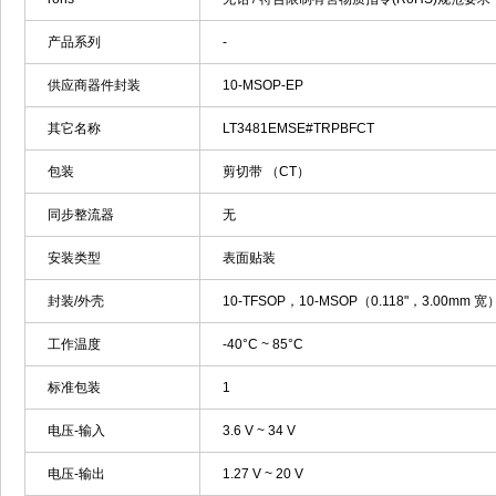
产品系列
-
供应商器件封装
10-MSOP-EP
其它名称
LT3481EMSE#TRPBFCT
包装
剪切带 （CT）
同步整流器
无
安装类型
表面贴装
封装/外壳
10-TFSOP，10-MSOP（0.118"，3.00mm 
工作温度
-40°C ~ 85°C
标准包装
1
电压-输入
3.6 V ~ 34 V
电压-输出
1.27 V ~ 20 V