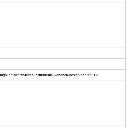
-highlights/cn/zh/texas-instruments-webench-design-center/3176