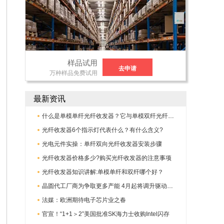
样品试用
去申请
万种样品免费试用
最新资讯
什么是单模单纤光纤收发器？它与单模双纤光纤收发器有何不同?
光纤收发器6个指示灯代表什么？有什么含义?
光电元件实操：单纤双向光纤收发器安装步骤
光纤收发器价格多少?购买光纤收发器的注意事项
光纤收发器知识讲解:单模单纤和双纤哪个好？
晶圆代工厂商为争取更多产能 4月起将调升驱动IC代工报价
法媒：欧洲期待电子芯片业之春
官宣！“1+1＞2”美国批准SK海力士收购Intel闪存