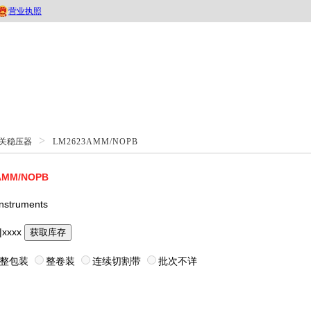
>
 开关稳压器
LM2623AMM/NOPB
AMM/NOPB
Instruments
|xxxx
获取库存
整包装
整卷装
连续切割带
批次不详