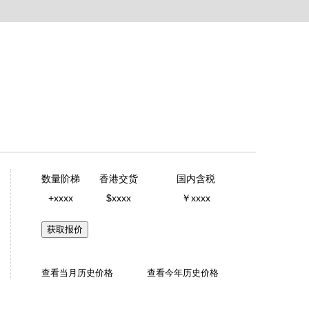
数量阶梯
香港交货
国内含税
+xxxx
$xxxx
￥xxxx
获取报价
查看当月历史价格
查看今年历史价格