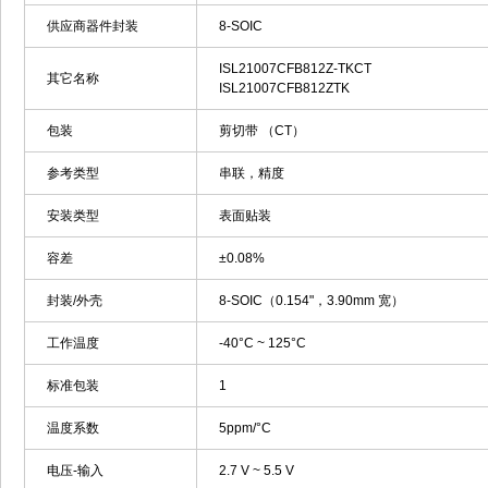
供应商器件封装
8-SOIC
ISL21007CFB812Z-TKCT
其它名称
ISL21007CFB812ZTK
包装
剪切带 （CT）
参考类型
串联，精度
安装类型
表面贴装
容差
±0.08%
封装/外壳
8-SOIC（0.154"，3.90mm 宽）
工作温度
-40°C ~ 125°C
标准包装
1
温度系数
5ppm/°C
电压-输入
2.7 V ~ 5.5 V