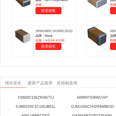
品牌：AVX Corporation
品牌
价格：
价格
联系销售
GRM1885C1H1R0CZ01D
060
品牌：None
品牌：
价格：￥0.04-￥0.04
价
联系销售
猜你喜欢
最新产品推荐
其他制造商
C0805C106Z9VACTU
500R07S3R6CV4T
GJM0225C1C150JB01L
GJM1555C1H2R4WB01D
600L1R8BT200T
GA355XR7GB333KY06L