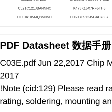
CL21C121JBANNNC
K473K15X7RF5TH5
CL10A105MQ8NNNC
C0603C512J5GAC7867
PDF Datasheet 数据
C03E.pdf Jun 22,2017 Chip Mu
2017
!Note (cid:129) Please read r
rating, soldering, mounting an