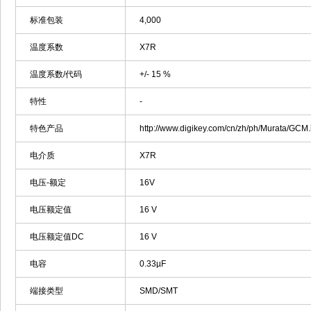
标准包装
4,000
温度系数
X7R
温度系数/代码
+/- 15 %
特性
-
特色产品
http://www.digikey.com/cn/zh/ph/Murata/GCM.
电介质
X7R
电压-额定
16V
电压额定值
16 V
电压额定值DC
16 V
电容
0.33µF
端接类型
SMD/SMT