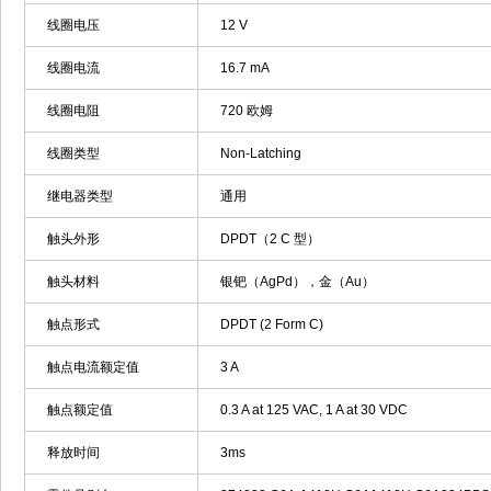
线圈电压
12 V
线圈电流
16.7 mA
线圈电阻
720 欧姆
线圈类型
Non-Latching
继电器类型
通用
触头外形
DPDT（2 C 型）
触头材料
银钯（AgPd），金（Au）
触点形式
DPDT (2 Form C)
触点电流额定值
3 A
触点额定值
0.3 A at 125 VAC, 1 A at 30 VDC
释放时间
3ms