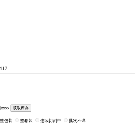
417
|xxxx
获取库存
整包装
整卷装
连续切割带
批次不详