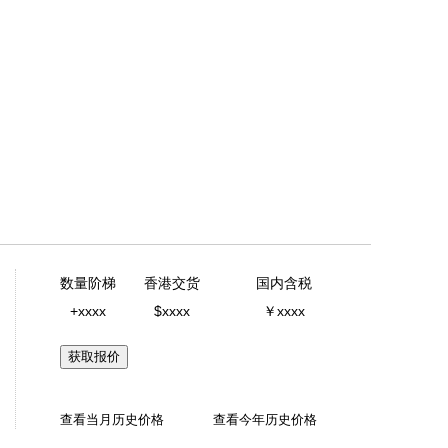
数量阶梯
香港交货
国内含税
+xxxx
$xxxx
￥xxxx
获取报价
查看当月历史价格
查看今年历史价格