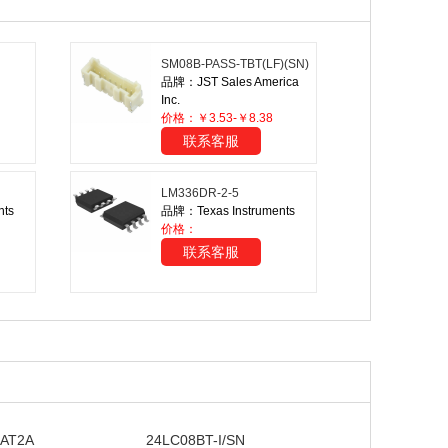
SM08B-PASS-TBT(LF)(SN)
品牌：JST Sales America
Inc.
价格：￥3.53-￥8.38
联系客服
LM336DR-2-5
nts
品牌：Texas Instruments
价格：
联系客服
KAT2A
24LC08BT-I/SN