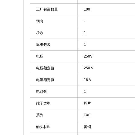
工厂包装数量
100
朝向
-
极数
1
标准包装
1
电压
250V
电压额定值
250 V
电流额定值
16 A
电路数
1
端子类型
焊片
系列
FX0
触头材料
黄铜