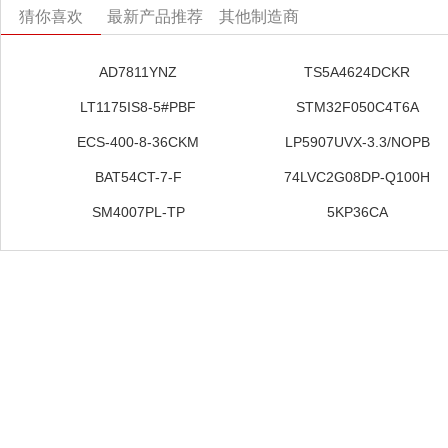
猜你喜欢
最新产品推荐
其他制造商
AD7811YNZ
TS5A4624DCKR
LT1175IS8-5#PBF
STM32F050C4T6A
ECS-400-8-36CKM
LP5907UVX-3.3/NOPB
BAT54CT-7-F
74LVC2G08DP-Q100H
SM4007PL-TP
5KP36CA