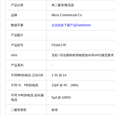
产品分类
单二极管/整流器
品牌
Micro Commercial Co
数据手册
点击此处下载产品Datasheet
产品图片
产品型号
FS1M-LTP
rohs
无铅 / 符合限制有害物质指令(RoHS)规范要求
产品系列
-
不同If时的电压-正向(Vf)
1.3V @ 1A
不同 Vr、F时的电容
15pF @ 4V，1MHz
不同 Vr时的电流-反向漏
5µA @ 1000V
电流
二极管类型
标准