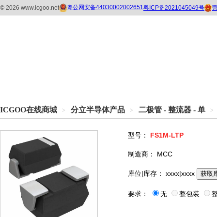
ICGOO在线商城
分立半导体产品
二极管 - 整流器 - 单
>
>
>
型号：
FS1M-LTP
制造商：
MCC
库位|库存：
xxxx|xxxx
获取
要求：
无
整包装