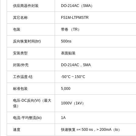
供应商器件封装
DO-214AC（SMA）
其它名称
FS1M-LTPMSTR
包装
带卷 （TR）
反向恢复时间(trr)
500ns
安装类型
表面贴装
封装/外壳
DO-214AC，SMA
工作温度-结
-50°C ~ 150°C
标准包装
5,000
电压-DC反向(Vr)（最大
1000V（1kV）
值）
电流-平均整流(Io)
1A
速度
快速恢复 =< 500 ns，> 200mA（Io）