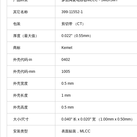
产品种类
多层陶瓷电容器MLCC - SMD/SMT
其它名称
399-11552-1
包装
剪切带 （CT）
厚度（最大值）
0.022"（0.55mm）
商标
Kemet
外壳代码-in
0402
外壳代码-mm
1005
外壳宽度
0.5 mm
外壳长度
1 mm
外壳高度
0.5 mm
大小/尺寸
0.040" 长 x 0.020" 宽 （1.00mm x 0.50mm）
安装类型
表面贴装，MLCC