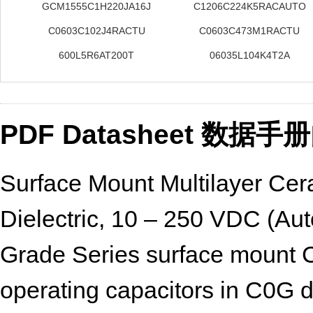
GCM1555C1H220JA16J
C1206C224K5RACAUTO
C0603C102J4RACTU
C0603C473M1RACTU
600L5R6AT200T
06035L104K4T2A
PDF Datasheet 数据
Surface Mount Multilayer C
Dielectric, 10 – 250 VDC (A
Grade Series surface mount 
operating capacitors in C0G di