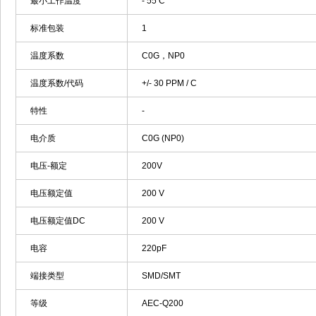
最小工作温度
- 55 C
标准包装
1
温度系数
C0G，NP0
温度系数/代码
+/- 30 PPM / C
特性
-
电介质
C0G (NP0)
电压-额定
200V
电压额定值
200 V
电压额定值DC
200 V
电容
220pF
端接类型
SMD/SMT
等级
AEC-Q200