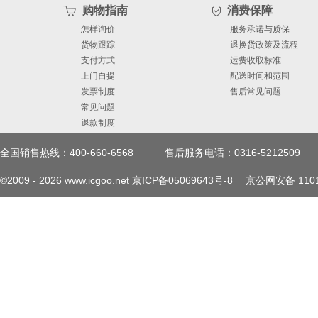
• KEMET Tower • One East
购物指南
消费保障
9/10/2019 5 Fort Lauderdale
怎样询价
服务承诺与质保
货物跟踪
退换货政策及流程
支付方式
运费收取标准
Surface Mount Multilayer C
上门自提
配送时间和范围
发票制度
售后常见问题
Dielectric, 10 – 250 VDC (Au
常见问题
退款制度
Range/Selection Waterfall (0
全国销售热线：400-660-6568
售后服务电话：0316-5212509
C0402C C0603C C0805C Cap Vo
©2009 -
2026
www.icgoo.net
京ICP备05069643号-8
京公网安备 1101
1 2 A Capacitance Code Rate
25 50 100 200 250 10 16 25 5
Thickness Codes Capacitance