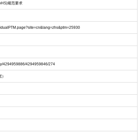
oHS)规范要求
dividualPTM.page?site=cn&lang=zhs&ptm=25930
brary/4294959886/4294959846/274
 宽）