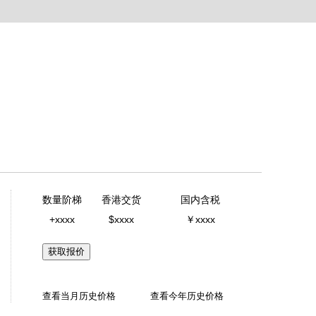
数量阶梯
香港交货
国内含税
+xxxx
$xxxx
￥xxxx
获取报价
查看当月历史价格
查看今年历史价格