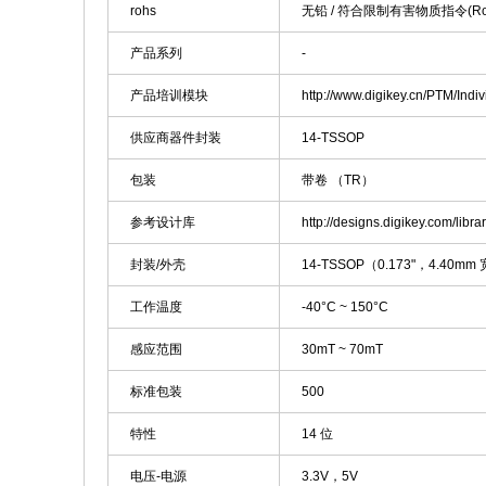
rohs
无铅 / 符合限制有害物质指令(R
产品系列
-
产品培训模块
http://www.digikey.cn/PTM/In
供应商器件封装
14-TSSOP
包装
带卷 （TR）
参考设计库
http://designs.digikey.com/li
封装/外壳
14-TSSOP（0.173"，4.40mm
工作温度
-40°C ~ 150°C
感应范围
30mT ~ 70mT
标准包装
500
特性
14 位
电压-电源
3.3V，5V