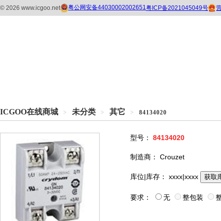
ICGOO在线商城
未分类
其它
>
>
>
84134020
型号：
84134020
制造商：
Crouzet
库位|库存：
xxxx|xxxx
获取
要求：
无
整包装