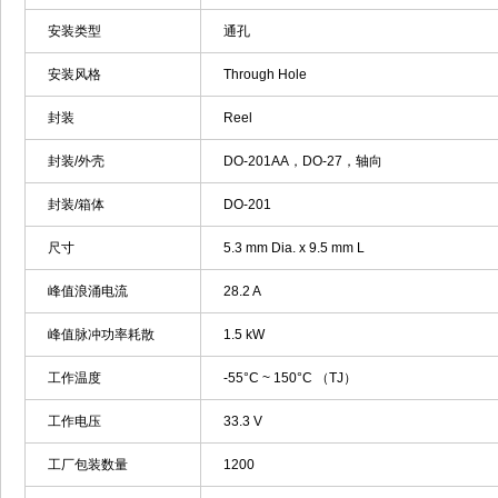
安装类型
通孔
安装风格
Through Hole
封装
Reel
封装/外壳
DO-201AA，DO-27，轴向
封装/箱体
DO-201
尺寸
5.3 mm Dia. x 9.5 mm L
峰值浪涌电流
28.2 A
峰值脉冲功率耗散
1.5 kW
工作温度
-55°C ~ 150°C （TJ）
工作电压
33.3 V
工厂包装数量
1200