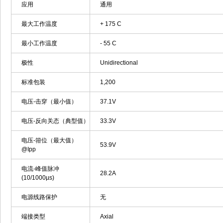
应用
通用
最大工作温度
+ 175 C
最小工作温度
- 55 C
极性
Unidirectional
标准包装
1,200
电压-击穿（最小值）
37.1V
电压-反向关态（典型值）
33.3V
电压-箝位（最大值）
53.9V
@Ipp
电流-峰值脉冲
28.2A
(10/1000µs)
电源线路保护
无
端接类型
Axial