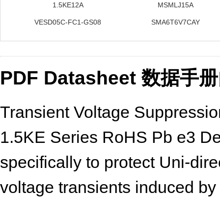
1.5KE12A
MSMLJ15A
VESD05C-FC1-GS08
SMA6T6V7CAY
PDF Datasheet 数据
Transient Voltage Suppressi
1.5KE Series RoHS Pb e3 Des
specifically to protect Uni-di
voltage transients induced by 
Features Bi-directional • 150