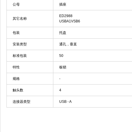
公母
插座
ED2988
其它名称
USBA1VSB6
包装
托盘
安装类型
通孔，垂直
标准包装
50
特性
板锁
规格
-
触头数
4
连接器类型
USB - A