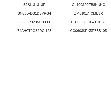
5923131313F
CL10C100FB8NNNC
SN65LVDS1DBVRG4
ZM5101A-CME3R
636L3C020M48000
LTC3867EUF#TRPBF
74AHCT2G32DC,125
CC0603KRX5R7BB105