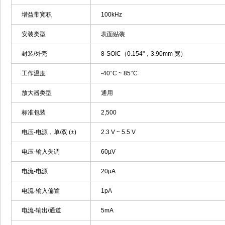
增益带宽积
100kHz
安装类型
表面贴装
封装/外壳
8-SOIC（0.154"，3.90mm 宽）
工作温度
-40°C ~ 85°C
放大器类型
通用
标准包装
2,500
电压-电源，单/双 (±)
2.3 V ~ 5.5 V
电压-输入失调
60µV
电流-电源
20µA
电流-输入偏置
1pA
电流-输出/通道
5mA