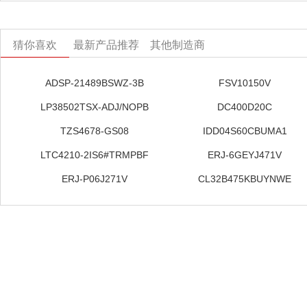
猜你喜欢
最新产品推荐
其他制造商
ADSP-21489BSWZ-3B
FSV10150V
LP38502TSX-ADJ/NOPB
DC400D20C
TZS4678-GS08
IDD04S60CBUMA1
LTC4210-2IS6#TRMPBF
ERJ-6GEYJ471V
ERJ-P06J271V
CL32B475KBUYNWE