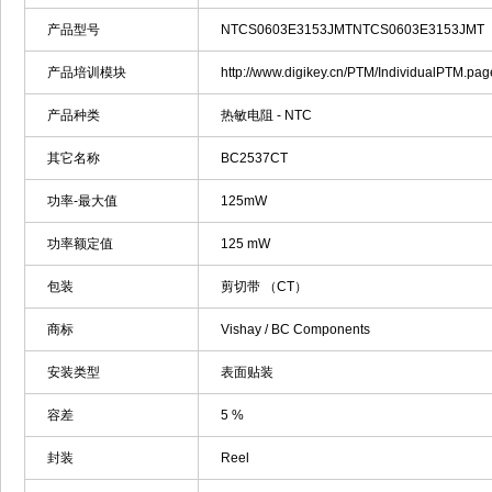
产品型号
NTCS0603E3153JMTNTCS0603E3153JMT
产品培训模块
http://www.digikey.cn/PTM/IndividualPTM.p
产品种类
热敏电阻 - NTC
其它名称
BC2537CT
功率-最大值
125mW
功率额定值
125 mW
包装
剪切带 （CT）
商标
Vishay / BC Components
安装类型
表面贴装
容差
5 %
封装
Reel