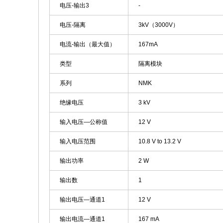
电压-输出3
-
电压-隔离
3kV（3000V）
电流-输出（最大值）
167mA
类型
隔离模块
系列
NMK
绝缘电压
3 kV
输入电压—公称值
12 V
输入电压范围
10.8 V to 13.2 V
输出功率
2 W
输出数
1
输出电压—通道1
12 V
输出电流—通道1
167 mA