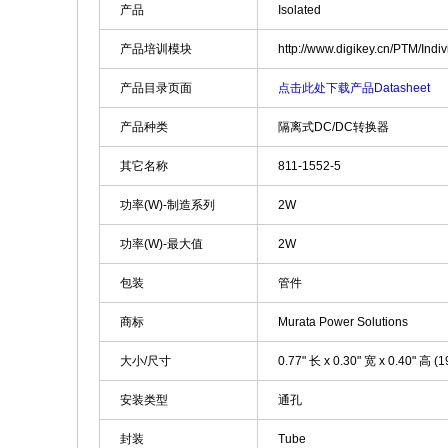
产品
Isolated
产品培训模块
http://www.digikey.cn/PTM/In
产品目录页面
点击此处下载产品Datasheet
产品种类
隔离式DC/DC转换器
其它名称
811-1552-5
功率(W)-制造系列
2W
功率(W)-最大值
2W
包装
管件
商标
Murata Power Solutions
大小/尺寸
0.77" 长 x 0.30" 宽 x 0.40" 高 
安装类型
通孔
封装
Tube