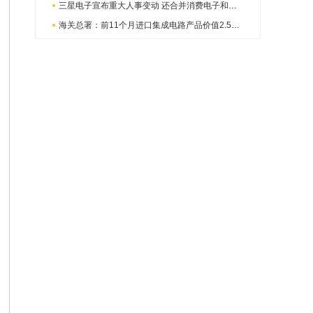
三星电子宣布重大人事变动 还合并消费电子和移动部门
海关总署：前11个月进口集成电路产品价值2.52万亿元 增长14.8%