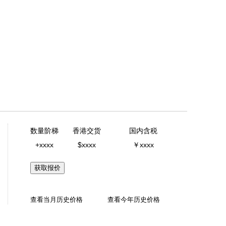
数量阶梯
香港交货
国内含税
+xxxx
$xxxx
￥xxxx
获取报价
查看当月历史价格
查看今年历史价格