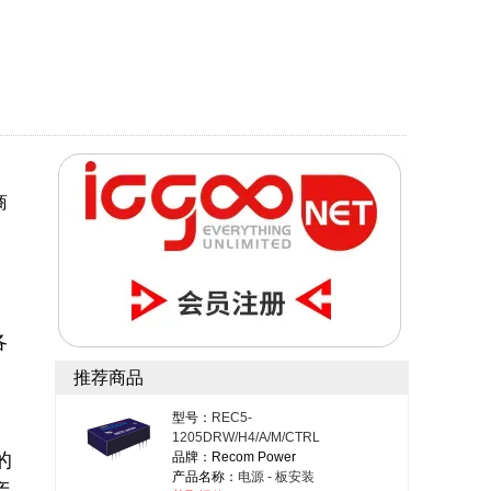
商
各
推荐商品
型号：
REC5-
1205DRW/H4/A/M/CTRL
的
品牌：Recom Power
产品名称：
电源 - 板安装
产