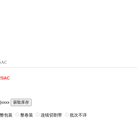
SAC
2SAC
|xxxx
获取库存
整包装
整卷装
连续切割带
批次不详