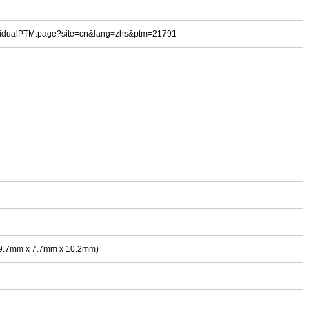
dividualPTM.page?site=cn&lang=zhs&ptm=21791
(19.7mm x 7.7mm x 10.2mm)