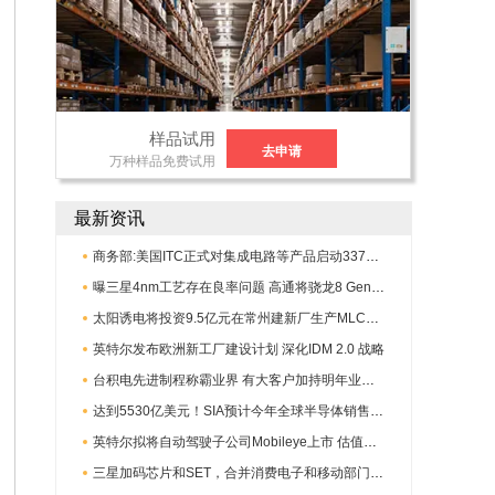
样品试用
去申请
万种样品免费试用
最新资讯
商务部:美国ITC正式对集成电路等产品启动337调查
曝三星4nm工艺存在良率问题 高通将骁龙8 Gen1或转产台积电
太阳诱电将投资9.5亿元在常州建新厂生产MLCC 预计2023年完工
英特尔发布欧洲新工厂建设计划 深化IDM 2.0 战略
台积电先进制程称霸业界 有大客户加持明年业绩稳了
达到5530亿美元！SIA预计今年全球半导体销售额将创下新高
英特尔拟将自动驾驶子公司Mobileye上市 估值或超500亿美元
三星加码芯片和SET，合并消费电子和移动部门，撤换高东真等 CEO