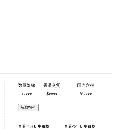
数量阶梯
香港交货
国内含税
+xxxx
$xxxx
￥xxxx
获取报价
查看当月历史价格
查看今年历史价格