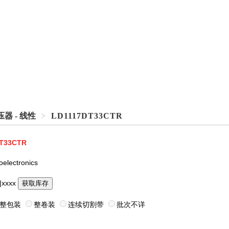
稳压器 - 线性
>
LD1117DT33CTR
T33CTR
oelectronics
|xxxx
获取库存
整包装
整卷装
连续切割带
批次不详