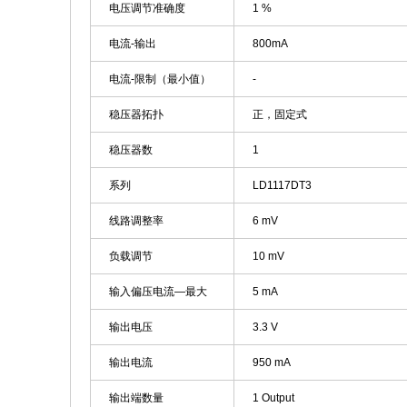
电压调节准确度
1 %
电流-输出
800mA
电流-限制（最小值）
-
稳压器拓扑
正，固定式
稳压器数
1
系列
LD1117DT3
线路调整率
6 mV
负载调节
10 mV
输入偏压电流—最大
5 mA
输出电压
3.3 V
输出电流
950 mA
输出端数量
1 Output