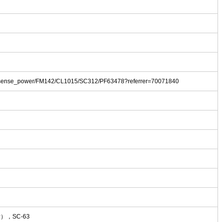
og/sense_power/FM142/CL1015/SC312/PF63478?referrer=70071840
片），SC-63