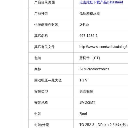
产品目录页面
点击此处下载产品Datasheet
产品种类
低压差稳压器
供应商器件封装
D-Pak
其它名称
497-1235-1
其它有关文件
http://www.st.com/web/catal
包装
剪切带 （CT）
商标
STMicroelectronics
回动电压—最大值
1.1 V
安装类型
表面贴装
安装风格
SMD/SMT
封装
Reel
封装/外壳
TO-252-3，DPak（2 引线+接