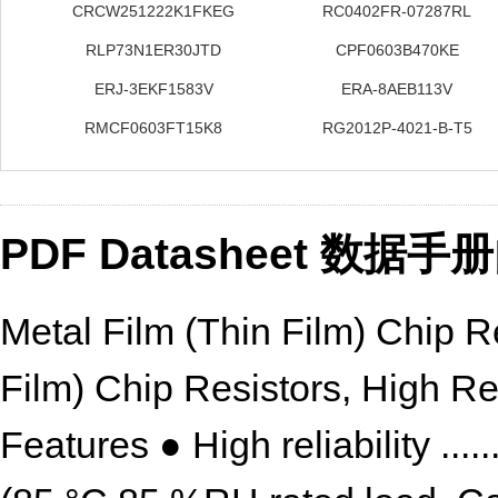
CRCW251222K1FKEG
RC0402FR-07287RL
RLP73N1ER30JTD
CPF0603B470KE
ERJ-3EKF1583V
ERA-8AEB113V
RMCF0603FT15K8
RG2012P-4021-B-T5
PDF Datasheet 数据
Metal Film (Thin Film) Chip Re
Film) Chip Resistors, High Re
Features ● High reliability ....