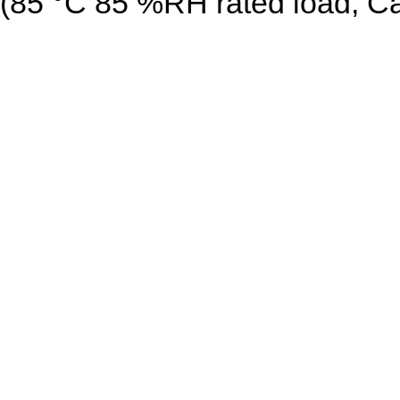
(85 °C 85 %RH rated load, Ca
High accuracy ...............S
cient of Resistance ● High per
linearity ● Reference Standar
● AEC-Q200 qualiﬁ ed ● RoHS
Pattern, Soldering Conditions
Explanation of Part Numbers ●
B 1 0 2 V Product Code Size,
Resistance Tolerance Packag