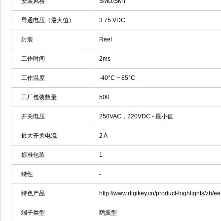
安装风格
SMD/SMT
导通电压（最大值）
3.75 VDC
封装
Reel
工作时间
2ms
工作温度
-40°C ~ 85°C
工厂包装数量
500
开关电压
250VAC，220VDC - 最小值
最大开关电流
2 A
标准包装
1
特性
-
特色产品
http://www.digikey.cn/product-highlights/zh/
端子类型
鸥翼型