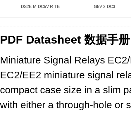
DS2E-M-DC5V-R-TB
G5V-2-DC3
PDF Datasheet 数据
Miniature Signal Relays EC2
EC2/EE2 miniature signal rela
compact case size in a slim 
with either a through-hole or
These relays are recognized 