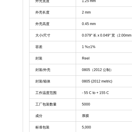
外壳宽度
1.25 mm
外壳长度
2 mm
外壳高度
0.45 mm
大小/尺寸
0.079" 长 x 0.049" 宽（2.00m
容差
1 %±1%
封装
Reel
封装/外壳
0805（2012 公制）
封装/箱体
0805 (2012 metric)
工作温度范围
- 55 C to + 155 C
工厂包装数量
5000
成分
厚膜
标准包装
5,000