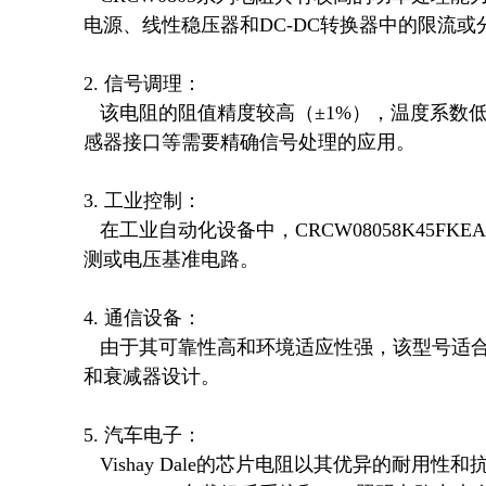
电源、线性稳压器和DC-DC转换器中的限流或
2. 信号调理：  

   该电阻的阻值精度较高（±1%），温度系数低（±100 ppm/°C），因此适合用于信号放大器、滤波器和传
感器接口等需要精确信号处理的应用。

3. 工业控制：  

   在工业自动化设备中，CRCW08058K45FKEA可用于电机驱动器、PLC模块和数据采集系统中的电流检
测或电压基准电路。

4. 通信设备：  

   由于其可靠性高和环境适应性强，该型号适合用于通信基站、路由器和交换机中的偏置电路、匹配网络
和衰减器设计。

5. 汽车电子：  

   Vishay Dale的芯片电阻以其优异的耐用性和抗浪涌能力著称，因此在汽车电子领域，如发动机控制单元