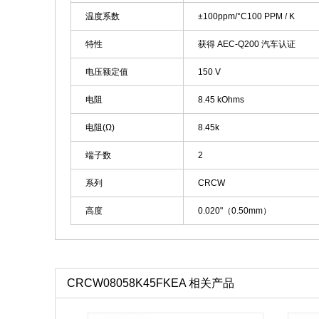
温度系数
±100ppm/°C100 PPM / K
特性
获得 AEC-Q200 汽车认证
电压额定值
150 V
电阻
8.45 kOhms
电阻(Ω)
8.45k
端子数
2
系列
CRCW
高度
0.020"（0.50mm）
CRCW08058K45FKEA 相关产品