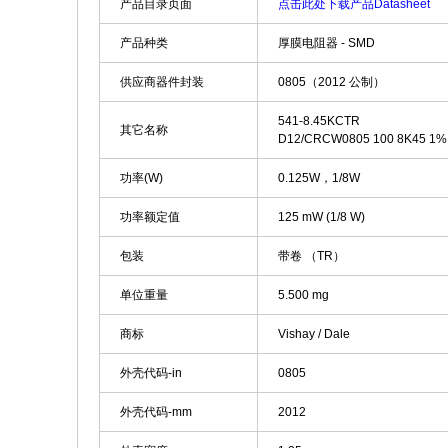
产品目录页面
点击此处下载产品Datasheet
产品种类
厚膜电阻器 - SMD
供应商器件封装
0805（2012 公制）
541-8.45KCTR
其它名称
D12/CRCW0805 100 8K45 1%
功率(W)
0.125W，1/8W
功率额定值
125 mW (1/8 W)
包装
带卷 （TR）
单位重量
5.500 mg
商标
Vishay / Dale
外壳代码-in
0805
外壳代码-mm
2012