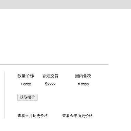
数量阶梯
香港交货
国内含税
+xxxx
$xxxx
￥xxxx
获取报价
查看当月历史价格
查看今年历史价格