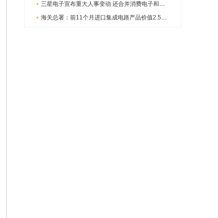
三星电子宣布重大人事变动 还合并消费电子和移动部门
海关总署：前11个月进口集成电路产品价值2.52万亿元 增长14.8%