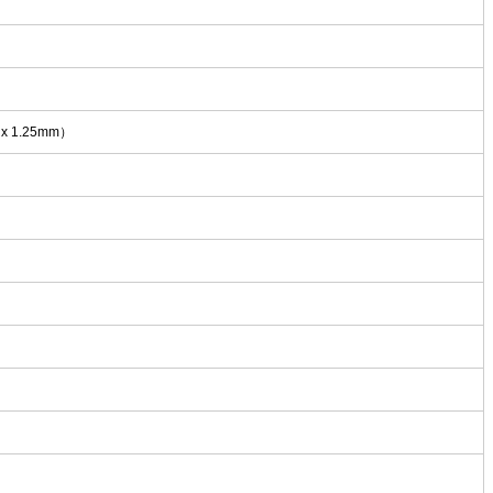
m x 1.25mm）