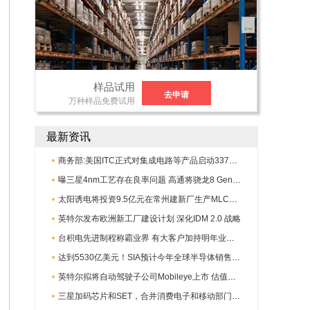
样品试用
去申请
万种样品免费试用
最新资讯
商务部:美国ITC正式对集成电路等产品启动337调查
曝三星4nm工艺存在良率问题 高通将骁龙8 Gen1或转产台积电
太阳诱电将投资9.5亿元在常州建新厂生产MLCC 预计2023年完工
英特尔发布欧洲新工厂建设计划 深化IDM 2.0 战略
台积电先进制程称霸业界 有大客户加持明年业绩稳了
达到5530亿美元！SIA预计今年全球半导体销售额将创下新高
英特尔拟将自动驾驶子公司Mobileye上市 估值或超500亿美元
三星加码芯片和SET，合并消费电子和移动部门，撤换高东真等 CEO