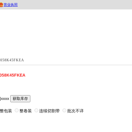
058K45FKEA
058K45FKEA
|xxxx
获取库存
整包装
整卷装
连续切割带
批次不详