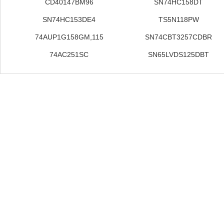
CD40147BM96
SN74HC158DT
SN74HC153DE4
TS5N118PW
74AUP1G158GM,115
SN74CBT3257CDBR
74AC251SC
SN65LVDS125DBT