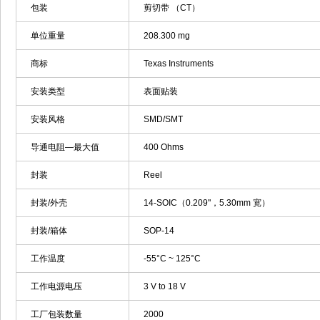
包装
剪切带 （CT）
单位重量
208.300 mg
商标
Texas Instruments
安装类型
表面贴装
安装风格
SMD/SMT
导通电阻—最大值
400 Ohms
封装
Reel
封装/外壳
14-SOIC（0.209"，5.30mm 宽）
封装/箱体
SOP-14
工作温度
-55°C ~ 125°C
工作电源电压
3 V to 18 V
工厂包装数量
2000