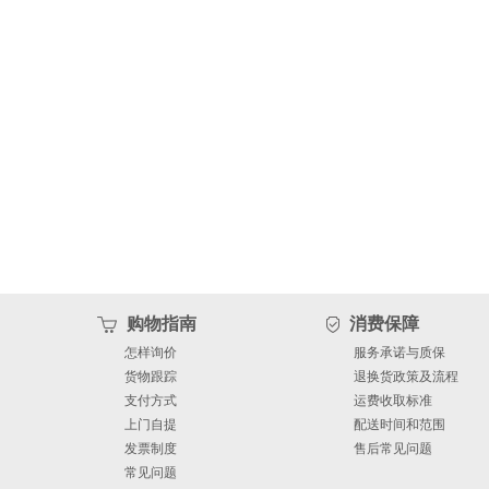
sell products not designed, au
open for acceptance or the gra
aircraft, space or life support
patents or equipment, nor in a
industrial or intellectual pro
reasonably be expected to resu
购物指南
消费保障
怎样询价
服务承诺与质保
control ⎯ This document as we
货物跟踪
退换货政策及流程
支付方式
运费收取标准
damage. NXP Semiconductors 
上门自提
配送时间和范围
发票制度
售后常见问题
control accepts no liability fo
常见问题