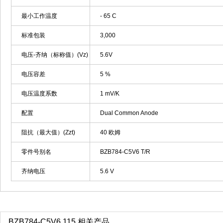
最小工作温度
- 65 C
标准包装
3,000
电压-齐纳（标称值）(Vz)
5.6V
电压容差
5 %
电压温度系数
1 mV/K
配置
Dual Common Anode
阻抗（最大值）(Zzt)
40 欧姆
零件号别名
BZB784-C5V6 T/R
齐纳电压
5.6 V
BZB784-C5V6,115 相关产品