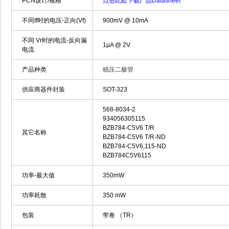
PCN设计/规格
点击此处下载产品Datasheet
不同If时的电压-正向(Vf)
900mV @ 10mA
不同 Vr时的电流-反向漏
1µA @ 2V
电流
产品种类
稳压二极管
供应商器件封装
SOT-323
568-8034-2
934056305115
BZB784-C5V6 T/R
其它名称
BZB784-C5V6 T/R-ND
BZB784-C5V6,115-ND
BZB784C5V6115
功率-最大值
350mW
功率耗散
350 mW
包装
带卷 （TR）