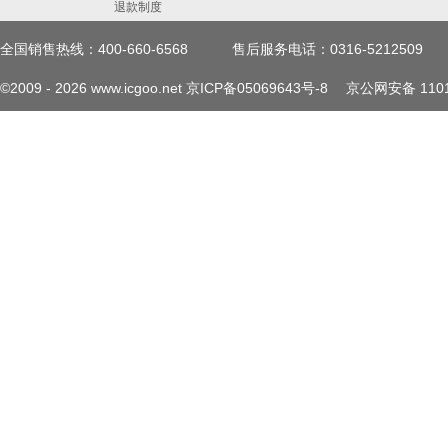
退款制度
might require a prior authori
全国销售热线：400-660-6568
售后服务电话：0316-5212509
equipment or national authorit
©2009 -
2026
www.icgoo.net
京ICP备05069643号-8
京公网安备 1101
and/or use is at Quick refere
customer’s own risk. extract o
and Applications ⎯ Application
sections of this document, and
illustrative purposes only. no
Semiconductors makes no repr