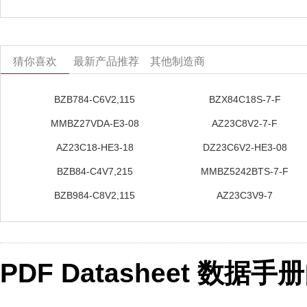
猜你喜欢
最新产品推荐
其他制造商
BZB784-C6V2,115
BZX84C18S-7-F
MMBZ27VDA-E3-08
AZ23C8V2-7-F
AZ23C18-HE3-18
DZ23C6V2-HE3-08
BZB84-C4V7,215
MMBZ5242BTS-7-F
BZB984-C8V2,115
AZ23C3V9-7
PDF Datasheet 数据