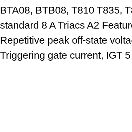
BTA08, BTB08, T810 T835, T8
standard 8 A Triacs A2 Featur
Repetitive peak off-state vo
Triggering gate current, IGT 5
through-hole and surface-mou
suitable for general purpose
function TO-220AB TO-220AB In
regulation, induction motor sta
light dimmers and motor speed