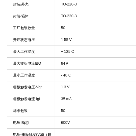
封装/外壳
TO-220-3
封装/箱体
TO-220-3
工厂包装数量
50
开启状态电压
1.55 V
最大工作温度
+ 125 C
最大转折电流IBO
84 A
最小工作温度
- 40 C
栅极触发电压-Vgt
1.3 V
栅极触发电流-Igt
35 mA
标准包装
50
电压-断态
600V
电压-栅极触发(Vgt)（最