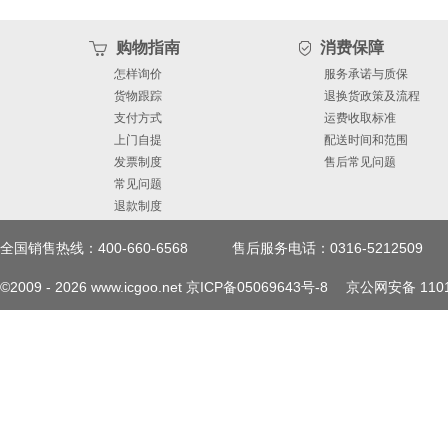
2.54 0.1 E 10.00 10.28 0.393
购物指南
消费保障
7.25 0.2697 0.2854 G 4.88 5.
怎样询价
服务承诺与质保
货物跟踪
退换货政策及流程
1.78 2.28 0.0701 0.0898 L2 1
支付方式
运费收取标准
上门自提
配送时间和范围
发票制度
售后常见问题
0.0689 R 0.40 0.0157 V2 0° 8°
常见问题
退款制度
reference only DS2114 - Rev
全国销售热线：400-660-6568
售后服务电话：0316-5212509
BTA08, BTB08, T810, T835, T
©2009 -
2026
www.icgoo.net
京ICP备05069643号-8
京公网安备 1101
D²PAK recommended footprint
3.70 8.90 DS2114 - Rev 15 p
BTA08, BTB08, T810, T835, T8