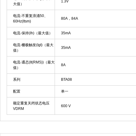
1.3V
大值）
电流-不重复浪涌50、
80A，84A
60Hz(Itsm)
电流-保持(Ih)（最大值）
35mA
电流-栅极触发(Igt)（最大
35mA
值）
电流-通态(It(RMS))（最大
8A
值）
系列
BTA08
配置
单一
额定重复关闭状态电压
600 V
VDRM